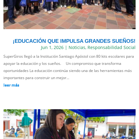
¡EDUCACIÓN QUE IMPULSA GRANDES SUEÑOS!
Jun 1, 2026
|
Noticias
,
Responsabilidad Social
SuperGiros llegó a la Institución Santiago Apóstol con 80 kits escolares para
apoyar la educación y los sueños. Un compromiso que transforma
oportunidades La educación continúa siendo una de las herramientas más
importantes para construir un mejor...
leer más