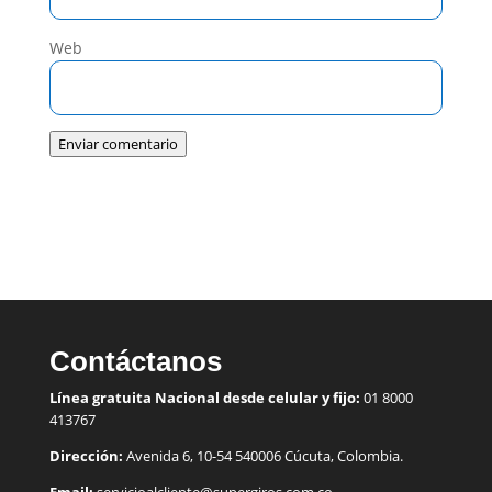
Web
Enviar comentario
Contáctanos
Línea gratuita Nacional desde celular y fijo:
01 8000
413767
Dirección:
Avenida 6, 10-54 540006 Cúcuta, Colombia.
Email:
servicioalcliente@supergiros.
com.co