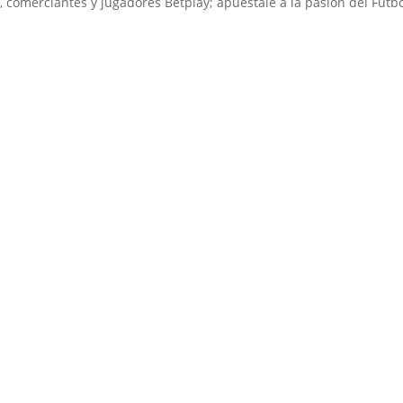
 comerciantes y jugadores Betplay; apuéstale a la pasión del Futbo