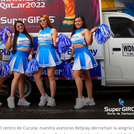
del centro de Cucuta; nuestra asesoras Betplay derrochan la alegría 