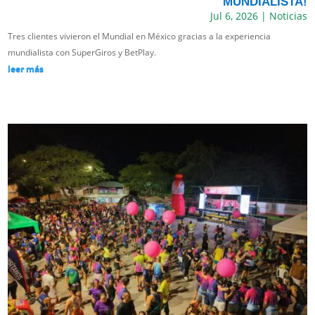
MUNDIALISTA!
Jul 6, 2026
|
Noticias
Tres clientes vivieron el Mundial en México gracias a la experiencia
mundialista con SuperGiros y BetPlay.
leer más