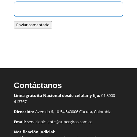
Enviar comentario
Contáctanos
Línea gratuita Nacional desde celular y fijo:
01 8000
413767
Dirección:
Avenida 6, 10-54 540006 Cúcuta, Colombia.
Email:
servicioalcliente@supergiros.
com.co
Notificación judicial: