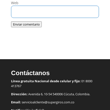
Web
Enviar comentario
Contáctanos
Línea gratuita Nacional desde celular y fijo:
01 8000
413767
Dirección:
Avenida 6, 10-54 540006 Cúcuta, Colombia.
Email:
servicioalcliente@supergiros.
com.co