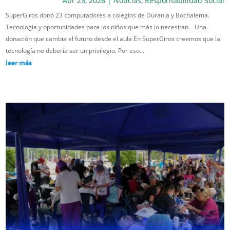
Abr 23, 2026
|
Noticias
,
Responsabilidad Social
SuperGiros donó 23 computadores a colegios de Durania y Bochalema.
Tecnología y oportunidades para los niños que más lo necesitan. Una
donación que cambia el futuro desde el aula En SuperGiros creemos que la
tecnología no debería ser un privilegio. Por eso...
leer más