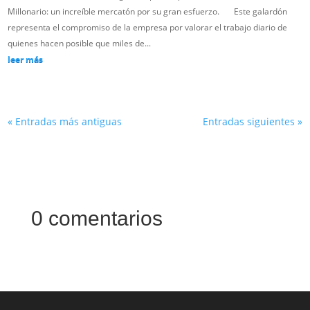
Millonario: un increíble mercatón por su gran esfuerzo. Este galardón
representa el compromiso de la empresa por valorar el trabajo diario de
quienes hacen posible que miles de...
leer más
« Entradas más antiguas
Entradas siguientes »
0 comentarios