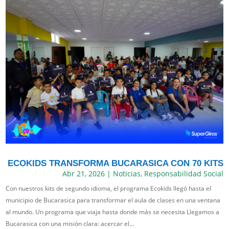
ECOKIDS TRANSFORMA BUCARASICA CON 70 KITS
Abr 21, 2026
|
Noticias
,
Responsabilidad Social
Con nuestros kits de segundo idioma, el programa Ecokids llegó hasta el
municipio de Bucarasica para transformar el aula de clases en una ventana
al mundo. Un programa que viaja hasta donde más se necesita Llegamos a
Bucarasica con una misión clara: acercar el...