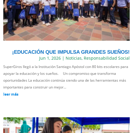
¡EDUCACIÓN QUE IMPULSA GRANDES SUEÑOS!
Jun 1, 2026
|
Noticias
,
Responsabilidad Social
SuperGiros llegó a la Institución Santiago Apóstol con 80 kits escolares para
apoyar la educación y los sueños. Un compromiso que transforma
oportunidades La educación continúa siendo una de las herramientas más
importantes para construir un mejor...
leer más