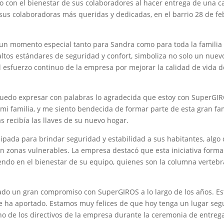
on el bienestar de sus colaboradores al hacer entrega de una c
sus colaboradoras más queridas y dedicadas, en el barrio 28 de fe
 un momento especial tanto para Sandra como para toda la familia
ltos estándares de seguridad y confort, simboliza no solo un nuev
l esfuerzo continuo de la empresa por mejorar la calidad de vida d
puedo expresar con palabras lo agradecida que estoy con SuperGI
 mi familia, y me siento bendecida de formar parte de esta gran fam
recibía las llaves de su nuevo hogar.
pada para brindar seguridad y estabilidad a sus habitantes, algo
en zonas vulnerables. La empresa destacó que esta iniciativa forma
endo en el bienestar de su equipo, quienes son la columna vertebr
ado un gran compromiso con SuperGIROS a lo largo de los años. Es
e ha aportado. Estamos muy felices de que hoy tenga un lugar seg
 de los directivos de la empresa durante la ceremonia de entrega