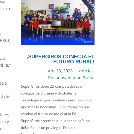
asa
brero
o
e sus
¡SUPERGIROS CONECTA EL
ROS
FUTURO RURAL!
ilia,
”
Abr 23, 2026
|
Noticias
,
Responsabilidad Social
 que
SuperGiros donó 23 computadores a
colegios de Durania y Bochalema.
al del
Tecnología y oportunidades para los niños
que más lo necesitan. Una donación que
cambia el futuro desde el aula En
te es
SuperGiros creemos que la tecnología no
uro y
debería ser un privilegio. Por eso...
.