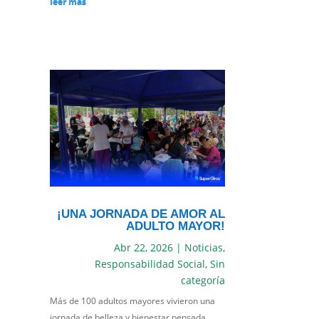
leer más
¡UNA JORNADA DE AMOR AL
ADULTO MAYOR!
Abr 22, 2026
|
Noticias
,
Responsabilidad Social
,
Sin
categoría
Más de 100 adultos mayores vivieron una
jornada de belleza y bienestar pensada