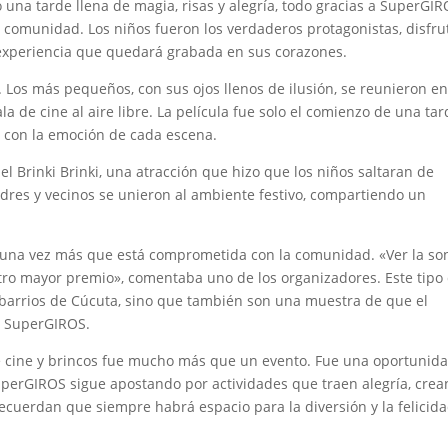
ó una tarde llena de magia, risas y alegría, todo gracias a SuperGIR
la comunidad. Los niños fueron los verdaderos protagonistas, disfr
a experiencia que quedará grabada en sus corazones.
Los más pequeños, con sus ojos llenos de ilusión, se reunieron en
a de cine al aire libre. La película fue solo el comienzo de una tar
n con la emoción de cada escena.
el Brinki Brinki, una atracción que hizo que los niños saltaran de
madres y vecinos se unieron al ambiente festivo, compartiendo un
na vez más que está comprometida con la comunidad. «Ver la son
estro mayor premio», comentaba uno de los organizadores. Este tipo
s barrios de Cúcuta, sino que también son una muestra de que el
ra SuperGIROS.
de cine y brincos fue mucho más que un evento. Fue una oportunid
SuperGIROS sigue apostando por actividades que traen alegría, cre
uerdan que siempre habrá espacio para la diversión y la felicida