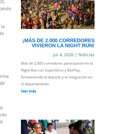
OS,
utando
 la
de
¡MÁS DE 2.000 CORREDORES
VIVIERON LA NIGHT RUN!
Jul 4, 2026
|
Noticias
Más de 2.000 corredores participaron en la
Night Run con SuperGiros y BetPlay,
risa
fortaleciendo el deporte y la integración en
 de
el departamento.
leer más
ad
ando
d.