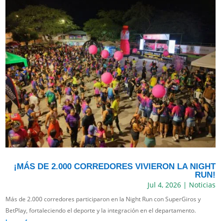
¡MÁS DE 2.000 CORREDORES VIVIERON LA NIGHT
RUN!
Jul 4, 2026
|
Noticias
Más de 2.000 corredores participaron en la Night Run con SuperGiros y
BetPlay, fortaleciendo el deporte y la integración en el departamento.