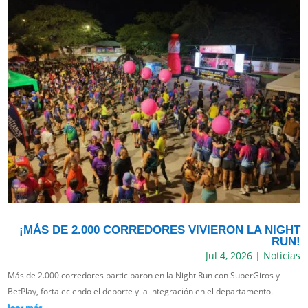
¡MÁS DE 2.000 CORREDORES VIVIERON LA NIGHT
RUN!
Jul 4, 2026
|
Noticias
Más de 2.000 corredores participaron en la Night Run con SuperGiros y
BetPlay, fortaleciendo el deporte y la integración en el departamento.
leer más