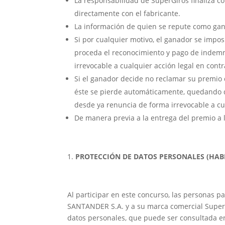
La responsabilidad de SuperGiros finaliza co
directamente con el fabricante.
La información de quien se repute como gana
Si por cualquier motivo, el ganador se impos
proceda el reconocimiento y pago de indem
irrevocable a cualquier acción legal en con
Si el ganador decide no reclamar su premio d
éste se pierde automáticamente, quedando 
desde ya renuncia de forma irrevocable a cu
De manera previa a la entrega del premio a 
PROTECCIÓN DE DATOS PERSONALES (HAB
Al participar en este concurso, las personas 
SANTANDER S.A. y a su marca comercial SuperGi
datos personales, que puede ser consultada en