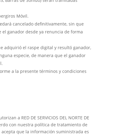
PS5, Barras de Sonido) serán tramitadas
ergiros Móvil.
uedará cancelado definitivamente, sin que
e el ganador desde ya renuncia de forma
 adquirió el raspe digital y resultó ganador,
inguna especie, de manera que el ganador
l.
forme a la presente términos y condiciones
y autorizan a RED DE SERVICIOS DEL NORTE DE
rdo con nuestra política de tratamiento de
 acepta que la información suministrada es