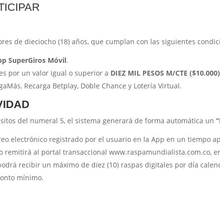
ICIPAR
ores de dieciocho (18) años, que cumplan con las siguientes condic
pp SuperGiros Móvil
.
es por un valor igual o superior a
DIEZ MIL PESOS M/CTE ($10.000
gaMás, Recarga Betplay, Doble Chance y Lotería Virtual.
VIDAD
isitos del numeral 5, el sistema generará de forma automática un
“
reo electrónico registrado por el usuario en la App en un tiempo ap
o remitirá al portal transaccional www.raspamundialista.com.co, en 
drá recibir un máximo de diez (10) raspas digitales por día calen
monto mínimo.