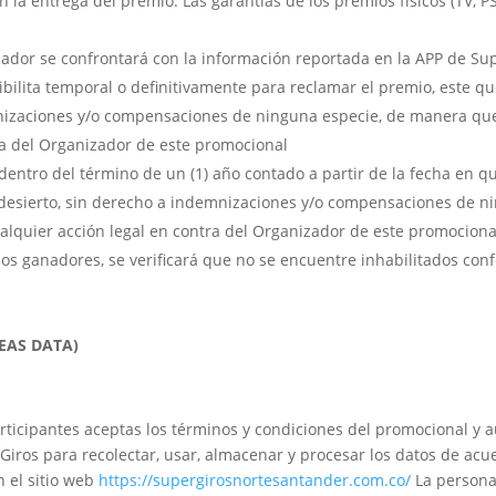
n la entrega del premio. Las garantías de los premios físicos (TV, 
dor se confrontará con la información reportada en la APP de Sup
ibilita temporal o definitivamente para reclamar el premio, este q
nizaciones y/o compensaciones de ninguna especie, de manera qu
tra del Organizador de este promocional
entro del término de un (1) año contado a partir de la fecha en que
desierto, sin derecho a indemnizaciones y/o compensaciones de n
alquier acción legal en contra del Organizador de este promociona
los ganadores, se verificará que no se encuentre inhabilitados con
EAS DATA)
participantes aceptas los términos y condiciones del promocional 
ros para recolectar, usar, almacenar y procesar los datos de acue
 el sitio web
https://supergirosnortesantander.com.co/
La persona