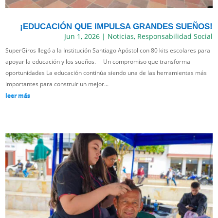
¡EDUCACIÓN QUE IMPULSA GRANDES SUEÑOS!
Jun 1, 2026
|
Noticias
,
Responsabilidad Social
SuperGiros llegó a la Institución Santiago Apóstol con 80 kits escolares para
apoyar la educación y los sueños. Un compromiso que transforma
oportunidades La educación continúa siendo una de las herramientas más
importantes para construir un mejor...
leer más