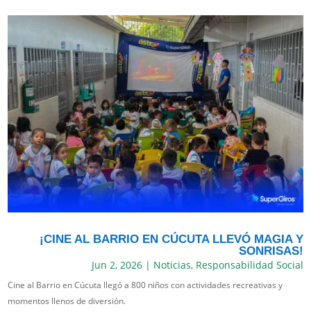
¡CINE AL BARRIO EN CÚCUTA LLEVÓ MAGIA Y
SONRISAS!
Jun 2, 2026
|
Noticias
,
Responsabilidad Social
Cine al Barrio en Cúcuta llegó a 800 niños con actividades recreativas y
momentos llenos de diversión.