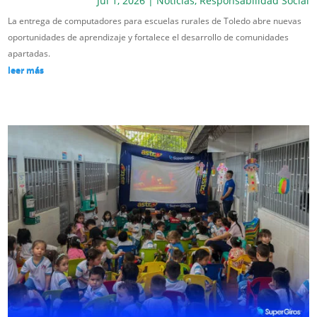
Jul 1, 2026
|
Noticias
,
Responsabilidad Social
La entrega de computadores para escuelas rurales de Toledo abre nuevas
oportunidades de aprendizaje y fortalece el desarrollo de comunidades
apartadas.
leer más