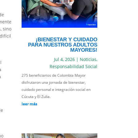
de
amente
, sino
ifícil
¡BIENESTAR Y CUIDADO
PARA NUESTROS ADULTOS
MAYORES!
Jul 4, 2026
|
Noticias
,
l
Responsabilidad Social
a
275 beneficiarios de Colombia Mayor
a
disfrutaron una jornada de bienestar,
cuidado personal e integración social en
Cúcuta y El Zulia.
leer más
de
no