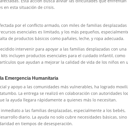
 afectadas. Esta acción busca aliviar las dificultades que enfrentan 
en esta situación de crisis.
ectada por el conflicto armado, con miles de familias desplazadas
 recursos esenciales es limitado, y los más pequeños, especialmente
falta de productos básicos como pañales, leche, y ropa adecuada.
ecidido intervenir para apoyar a las familias desplazadas con una
s kits incluyen productos esenciales para el cuidado infantil, como
 artículos que ayudan a mejorar la calidad de vida de los niños en 
la Emergencia Humanitaria
ial y apoyo a las comunidades más vulnerables, ha logrado movili
atatumbo. La entrega se realizó en colaboración con autoridades lo
ue la ayuda llegara rápidamente a quienes más lo necesitan.
o inmediato a las familias desplazadas, especialmente a los bebés,
sarrollo diario. La ayuda no solo cubre necesidades básicas, sino
daridad en tiempos de desesperación.