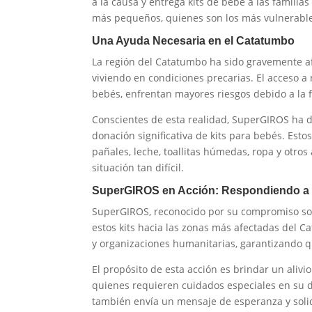
a la causa y entrega kits de bebé a las familias
más pequeños, quienes son los más vulnerables 
Una Ayuda Necesaria en el Catatumbo
La región del Catatumbo ha sido gravemente af
viviendo en condiciones precarias. El acceso a
bebés, enfrentan mayores riesgos debido a la 
Conscientes de esta realidad, SuperGIROS ha d
donación significativa de kits para bebés. Esto
pañales, leche, toallitas húmedas, ropa y otros
situación tan difícil.
SuperGIROS en Acción: Respondiendo a 
SuperGIROS, reconocido por su compromiso soc
estos kits hacia las zonas más afectadas del C
y organizaciones humanitarias, garantizando q
El propósito de esta acción es brindar un alivi
quienes requieren cuidados especiales en su de
también envía un mensaje de esperanza y soli