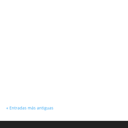
Más de 100 adultos mayores vivieron una experiencia única
con cortes de cabello, masajes y limpieza facial en nuestra
jornada especial.
« Entradas más antiguas