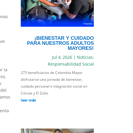
evas
¡BIENESTAR Y CUIDADO
que
PARA NUESTROS ADULTOS
MAYORES!
Jul 4, 2026
|
Noticias
,
Responsabilidad Social
r la
275 beneficiarios de Colombia Mayor
so,
disfrutaron una jornada de bienestar,
s
cuidado personal e integración social en
 del
Cúcuta y El Zulia.
uamos
leer más
s
senta