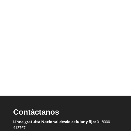
Gracias al programa Superhéroes Norte de Santander hoy
logramos dar inicio a la de inducción de 15...
Contáctanos
Línea gratuita Nacional desde celular y fijo:
01 8000
413767