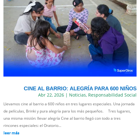
CINE AL BARRIO: ALEGRÍA PARA 600 NIÑOS
Abr 22, 2026
|
Noticias
,
Responsabilidad Social
Llevamos cine al barrio a 600 niños en tres lugares especiales. Una jornada
de películas, Brinki y pura alegría para los más pequeños. Tres lugares,
una misma misión: llevar alegría Cine al barrio llegó con todo a tres
rincones especiales: el Oratorio...
leer más