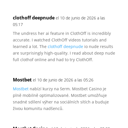
clothoff deepnude
el 10 de junio de 2026 a las
05:17
The undress her ai feature in ClothOff is incredibly
accurate.
I watched ClothOff videos tutorials and
learned a
lot. The
clothoff deepnude
io nude results
are surprisingly high-quality.
I read about deep nude
full clothof online and
had to try ClothOff.
Mostbet
el 10 de junio de 2026 a las 05:26
Mostbet
nabízí kurzy na šerm.
Mostbet Casino je
plně mobilně optimalizované.
Mostbet umožňuje
snadné sdílení výher na sociálních sítích a buduje
živou komunitu nadšenců.