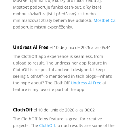
MostBet optimalizuje kurzy pro lukostřelbu aj.
Mostbet podporuje funkci cash-out, díky které
mohou sázkaři zajistit předčasný zisk nebo
minimalizovat ztráty během live událostí.
Mostbet CZ
podporuje místní e-peněženky.
Undress Ai Free
el 10 de junio de 2026 a las 05:44
The ClothOff.app experience is seamless, from
upload to result. The undress her app feature
in
ClothOff is respectful and well-designed.
I keep
seeing ClothOff-io mentioned in tech blogs—what’s
the
hype about? The ClothOff
Undress Ai Free
ai
feature is my favorite part of
the app.
ClothOff
el 10 de junio de 2026 a las 06:02
The ClothOff fotos feature is great for creative
projects.
The
ClothOff
.io nud results
are some of the