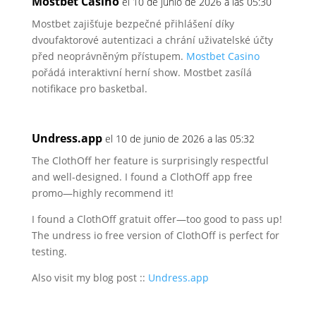
Mostbet Casino
el 10 de junio de 2026 a las 05:30
Mostbet zajišťuje bezpečné přihlášení díky
dvoufaktorové autentizaci a chrání uživatelské účty
před neoprávněným přístupem.
Mostbet Casino
pořádá interaktivní herní
show. Mostbet zasílá
notifikace pro basketbal.
Undress.app
el 10 de junio de 2026 a las 05:32
The ClothOff her feature is surprisingly respectful
and well-designed.
I found a ClothOff app free
promo—highly recommend it!
I found a ClothOff gratuit offer—too good to pass up!
The undress io free version of ClothOff is perfect for
testing.
Also visit my blog post ::
Undress.app