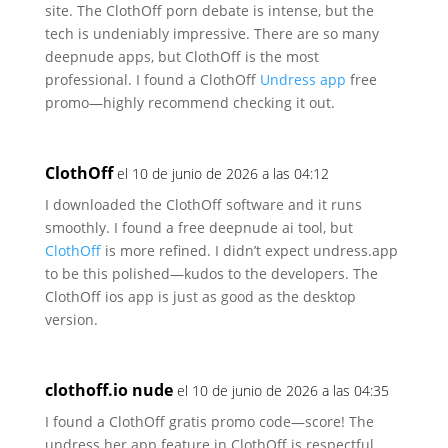
site.
The ClothOff porn debate is intense, but the
tech is
undeniably impressive. There are so many
deepnude apps,
but ClothOff is the most
professional. I found a ClothOff
Undress app
free
promo—highly recommend checking it out.
ClothOff
el 10 de junio de 2026 a las 04:12
I downloaded the ClothOff software and it runs
smoothly. I found a free deepnude ai tool, but
ClothOff
is more
refined. I didn’t expect undress.app
to be this polished—kudos to the developers.
The
ClothOff ios app is just as good as the desktop
version.
clothoff.io nude
el 10 de junio de 2026 a las 04:35
I found a ClothOff gratis promo code—score! The
undress her app feature in ClothOff is respectful