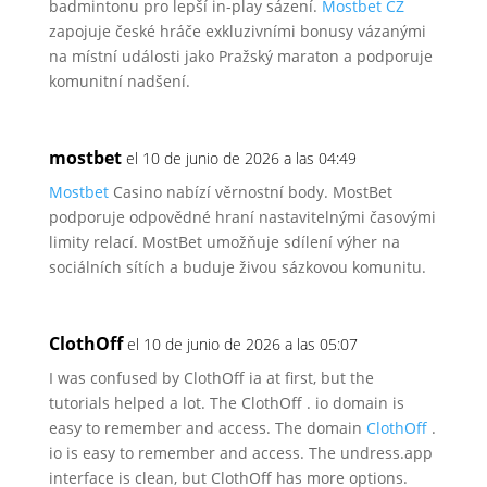
badmintonu pro
lepší in-play sázení.
Mostbet CZ
zapojuje
české hráče exkluzivními bonusy vázanými
na
místní události jako Pražský maraton a podporuje
komunitní nadšení.
mostbet
el 10 de junio de 2026 a las 04:49
Mostbet
Casino nabízí věrnostní
body. MostBet
podporuje odpovědné hraní nastavitelnými časovými
limity
relací. MostBet umožňuje sdílení výher na
sociálních sítích a buduje živou sázkovou komunitu.
ClothOff
el 10 de junio de 2026 a las 05:07
I was confused by ClothOff ia at first, but the
tutorials helped a lot.
The ClothOff . io domain is
easy to remember and access.
The domain
ClothOff
.
io is easy to remember and access. The undress.app
interface is clean, but ClothOff has more options.