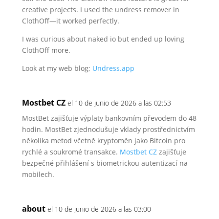
creative projects.
I used the undress remover in
ClothOff—it worked perfectly.
I was curious about naked io but ended up loving
ClothOff more.
Look at my web blog;
Undress.app
Mostbet CZ
el 10 de junio de 2026 a las 02:53
MostBet zajišťuje výplaty bankovním převodem do 48
hodin. MostBet zjednodušuje vklady
prostřednictvím
několika metod včetně
kryptoměn jako Bitcoin pro
rychlé a soukromé transakce.
Mostbet CZ
zajišťuje
bezpečné
přihlášení s biometrickou autentizací na
mobilech.
about
el 10 de junio de 2026 a las 03:00