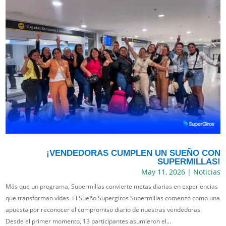
¡VENDEDORAS CUMPLEN UN SUEÑO CON
SUPERMILLAS!
May 11, 2026
|
Noticias
Más que un programa, Supermillas convierte metas diarias en experiencias
que transforman vidas. El Sueño Supergiros Supermillas comenzó como una
apuesta por reconocer el compromiso diario de nuestras vendedoras.
Desde el primer momento, 13 participantes asumieron el...