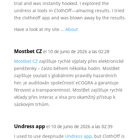
trial and was instantly hooked.
I explored the
undress ai tools in ClothOff—amazing results.
I tried
the clotheoff app and was blown away by the results.
Have a look at my site …
About
Mostbet CZ
el 10 de junio de 2026 a las 02:28
Mostbet CZ
zajišťuje rychlé výplaty přes elektronické
peněženky – často během několika hodin. MostBet
zajišťuje soulad s
globálními pravidly hazardních
her, je auditován společností eCOGRA a garantuje
férovost a transparentnost.
MostBet zajišťuje rychlé
vklady přes Interac a Visa pro
okamžitý přístup k
sázkovým trhům.
Undress app
el 10 de junio de 2026 a las 02:39
I used to use deepnude
Undress app
, but ClothOff is