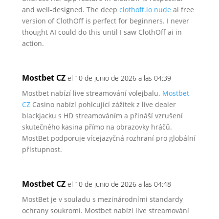
and well-designed. The deep
clothoff.io nude
ai free
version of ClothOff is perfect for beginners.
I never
thought AI could do this until I saw ClothOff ai in
action.
Mostbet CZ
el 10 de junio de 2026 a las 04:39
Mostbet nabízí live streamování volejbalu.
Mostbet
CZ
Casino nabízí
pohlcující zážitek z live dealer
blackjacku s
HD streamováním a přináší vzrušení
skutečného kasina přímo na obrazovky hráčů.
MostBet podporuje vícejazyčná rozhraní pro globální
přístupnost.
Mostbet CZ
el 10 de junio de 2026 a las 04:48
MostBet je v souladu s mezinárodními standardy
ochrany soukromí.
Mostbet nabízí live streamování