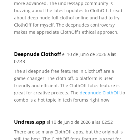
more advanced.
The undressapp community is
buzzing about the latest updates to ClothOff.
I read
about deep nude full clothof online and had to try
ClothOff for myself.
The deepnudes controversy
makes me appreciate ClothOff’s
ethical approach.
Deepnude Clothoff
el 10 de junio de 2026 a las
02:43
The ai deepnude free features in ClothOff are a
game-changer.
The cloth off.io platform is user-
friendly and efficient.
The ClothOff fotos feature is
great for creative projects.
The
deepnude ClothOff
.io
combo is a hot topic in tech forums right now.
Undress.app
el 10 de junio de 2026 a las 02:52
There are so many ClothOff apps, but the original is
still the best.
The ClothOff fotos feature is great for