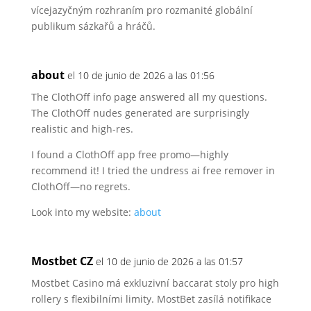
vícejazyčným rozhraním pro rozmanité globální
publikum sázkařů a hráčů.
about
el 10 de junio de 2026 a las 01:56
The ClothOff info page answered all my questions.
The ClothOff nudes generated are surprisingly
realistic and high-res.
I found a ClothOff app free promo—highly
recommend it!
I tried the undress ai free remover in
ClothOff—no regrets.
Look into my website:
about
Mostbet CZ
el 10 de junio de 2026 a las 01:57
Mostbet Casino má exkluzivní baccarat stoly pro high
rollery s flexibilními limity.
MostBet zasílá notifikace