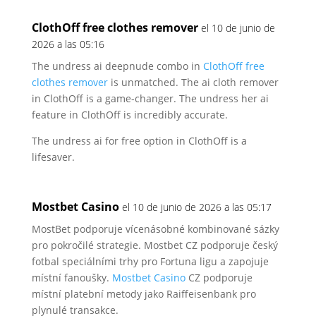
ClothOff free clothes remover
el 10 de junio de
2026 a las 05:16
The undress ai deepnude combo in
ClothOff free
clothes remover
is unmatched.
The ai cloth remover
in ClothOff is a game-changer.
The undress her ai
feature in ClothOff is incredibly accurate.
The undress ai for free option in ClothOff is a
lifesaver.
Mostbet Casino
el 10 de junio de 2026 a las 05:17
MostBet podporuje vícenásobné kombinované sázky
pro pokročilé strategie.
Mostbet CZ podporuje český
fotbal speciálními trhy pro Fortuna ligu
a zapojuje
místní fanoušky.
Mostbet Casino
CZ podporuje
místní platební metody jako Raiffeisenbank pro
plynulé transakce.