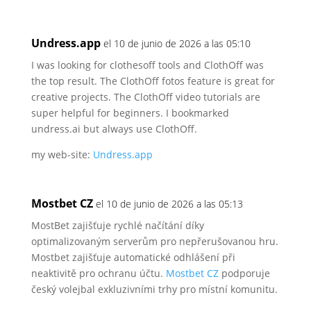
Undress.app
el 10 de junio de 2026 a las 05:10
I was looking for clothesoff tools and ClothOff was
the top result. The ClothOff fotos feature is great for
creative projects.
The ClothOff video tutorials are
super helpful
for beginners. I bookmarked
undress.ai but always use ClothOff.
my web-site:
Undress.app
Mostbet CZ
el 10 de junio de 2026 a las 05:13
MostBet zajišťuje rychlé načítání díky
optimalizovaným serverům pro
nepřerušovanou hru.
Mostbet zajišťuje automatické odhlášení
při
neaktivitě pro ochranu účtu.
Mostbet CZ
podporuje
český
volejbal exkluzivními trhy pro místní komunitu.