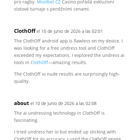
pro ragby.
Mostbet CZ
Casino pořádá exkluzivní
slotové turnaje s peněžními
cenami.
ClothOff
el 10 de junio de 2026 a las 02:01
The ClothOff android app is flawless on my device. I
was looking for a free undress tool and ClothOff
exceeded my expectations.
I explored the undress ai
tools in
ClothOff
—amazing results.
The ClothOff io nude results are surprisingly high-
quality.
about
el 10 de junio de 2026 a las 02:08
The ai undressing technology in ClothOff is
fascinating.
I tried undress her io but ended up sticking with
ClothOff for
its accuracy. I used the ClothOff image