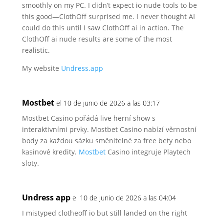
smoothly on my PC. I didn’t expect io nude tools to be
this good—ClothOff surprised
me. I never thought AI
could do this until I
saw ClothOff ai in action. The
ClothOff ai nude results are some of the most
realistic.
My website
Undress.app
Mostbet
el 10 de junio de 2026 a las 03:17
Mostbet Casino pořádá live herní show s
interaktivními
prvky. Mostbet Casino nabízí věrnostní
body za každou sázku směnitelné za free bety nebo
kasinové kredity.
Mostbet
Casino integruje Playtech
sloty.
Undress app
el 10 de junio de 2026 a las 04:04
I mistyped clotheoff io but still landed on the right