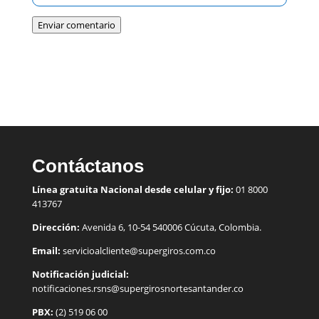
Enviar comentario
Contáctanos
Línea gratuita Nacional desde celular y fijo:
01 8000
413767
Dirección:
Avenida 6, 10-54 540006 Cúcuta, Colombia.
Email:
servicioalcliente@supergiros.
com.co
Notificación judicial:
notificaciones.rsns@supergirosnortesantander.co
PBX:
(2) 519 06 00