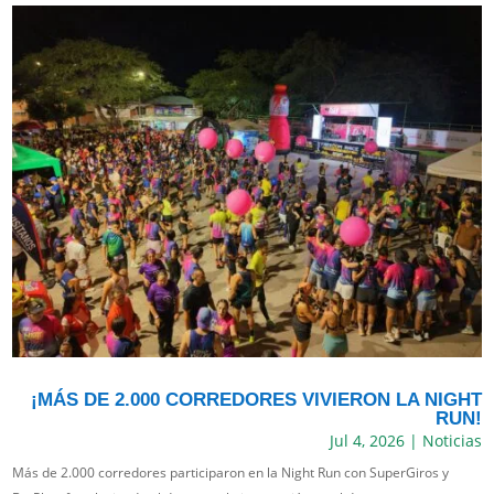
¡MÁS DE 2.000 CORREDORES VIVIERON LA NIGHT
RUN!
Jul 4, 2026
|
Noticias
Más de 2.000 corredores participaron en la Night Run con SuperGiros y