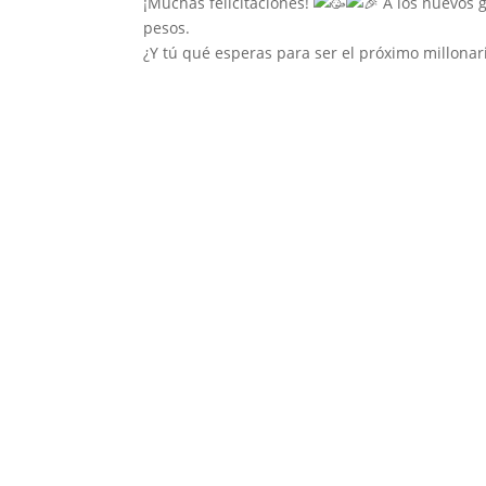
¡Muchas felicitaciones!
A los nuevos 
pesos.
¿Y tú qué esperas para ser el próximo millona