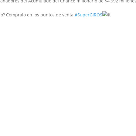
ganadores del Acumulado del Chance millonario de $4.992 millone
rio? Cómpralo en los puntos de venta
#SuperGIROS
.