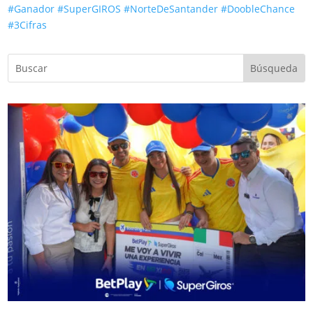
#Ganador
#SuperGIROS
#NorteDeSantander
#DoobleChance
#3Cifras