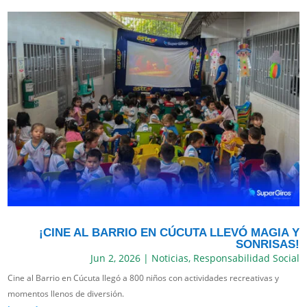
¡CINE AL BARRIO EN CÚCUTA LLEVÓ MAGIA Y
SONRISAS!
Jun 2, 2026
|
Noticias
,
Responsabilidad Social
Cine al Barrio en Cúcuta llegó a 800 niños con actividades recreativas y
momentos llenos de diversión.