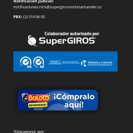
Notificación judicial:
notificaciones.rsns@supergirosnortesantander.co
PBX:
(2) 519 06 00
Síguenos en: