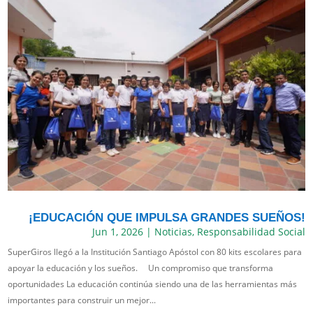
¡EDUCACIÓN QUE IMPULSA GRANDES SUEÑOS!
Jun 1, 2026
|
Noticias
,
Responsabilidad Social
SuperGiros llegó a la Institución Santiago Apóstol con 80 kits escolares para
apoyar la educación y los sueños. Un compromiso que transforma
oportunidades La educación continúa siendo una de las herramientas más
importantes para construir un mejor...