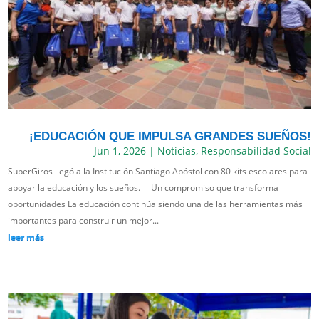
¡EDUCACIÓN QUE IMPULSA GRANDES SUEÑOS!
Jun 1, 2026
|
Noticias
,
Responsabilidad Social
SuperGiros llegó a la Institución Santiago Apóstol con 80 kits escolares para
apoyar la educación y los sueños. Un compromiso que transforma
oportunidades La educación continúa siendo una de las herramientas más
importantes para construir un mejor...
leer más