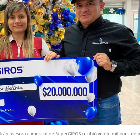
trán asesora comercial de SuperGIROS recibió veinte millones de 